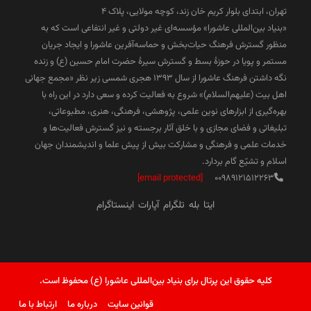
تهران، ابتدای بلوار کریم خان زند، کوچه مولایی، پلاک 4
«بنیاد بین‌المللی عاشورا» مؤسسه‌ای غیر دولتی و غیر انتفاعی است که به
منظور گسترش فرهنگ حیات‌بخش و حماسه‌آفرین عاشورا و ایجاد جریان
مستمر و پویا در حوزۀ بسط و گسترش سیرۀ حضرت امام حسین (ع) و زنده
نگه داشتن فرهنگ عاشورا از سال ۱۳۹۳ هجری شمسی زیر نظر «مجمع جهانی
اهل بیت (علیهم‌السلام)» شروع به فعالیت کرده و سعی دارد در این راه با
بهره‌گیری از ابزارهای نوین علمی، پژوهشی، فرهنگی، هنری، مطبوعاتی،
تبلیغاتی و فضای مجازی و با خلق آثار برجسته و نیز گسترش فعالیت‌ها و
خدمات علمی و فرهنگی و مشارکت بیش از پیش علما و اندیشمندان جهان
اسلام و تشیّع گام بردارد.
[email protected]
00989121512263
ایتا
بله
تلگرام
آپارات
اینستاگرام
کلیه حقوق این پرتال برای بنیاد بین‌المللی عاشورا (ع) محفوظ است.
قوانین سایت
درباره ما
ارتباط با ما