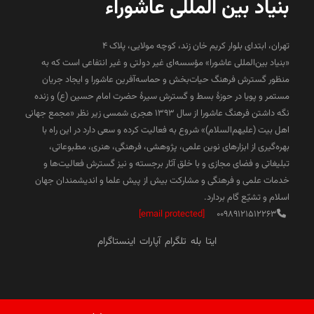
بنیاد بین المللی عاشوراء
تهران، ابتدای بلوار کریم خان زند، کوچه مولایی، پلاک 4
«بنیاد بین‌المللی عاشورا» مؤسسه‌ای غیر دولتی و غیر انتفاعی است که به
منظور گسترش فرهنگ حیات‌بخش و حماسه‌آفرین عاشورا و ایجاد جریان
مستمر و پویا در حوزۀ بسط و گسترش سیرۀ حضرت امام حسین (ع) و زنده
نگه داشتن فرهنگ عاشورا از سال ۱۳۹۳ هجری شمسی زیر نظر «مجمع جهانی
اهل بیت (علیهم‌السلام)» شروع به فعالیت کرده و سعی دارد در این راه با
بهره‌گیری از ابزارهای نوین علمی، پژوهشی، فرهنگی، هنری، مطبوعاتی،
تبلیغاتی و فضای مجازی و با خلق آثار برجسته و نیز گسترش فعالیت‌ها و
خدمات علمی و فرهنگی و مشارکت بیش از پیش علما و اندیشمندان جهان
اسلام و تشیّع گام بردارد.
[email protected]
00989121512263
ایتا
بله
تلگرام
آپارات
اینستاگرام