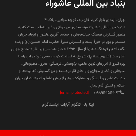
بنیاد بین المللی عاشوراء
تهران، ابتدای بلوار کریم خان زند، کوچه مولایی، پلاک 4
«بنیاد بین‌المللی عاشورا» مؤسسه‌ای غیر دولتی و غیر انتفاعی است که به
منظور گسترش فرهنگ حیات‌بخش و حماسه‌آفرین عاشورا و ایجاد جریان
مستمر و پویا در حوزۀ بسط و گسترش سیرۀ حضرت امام حسین (ع) و زنده
نگه داشتن فرهنگ عاشورا از سال ۱۳۹۳ هجری شمسی زیر نظر «مجمع جهانی
اهل بیت (علیهم‌السلام)» شروع به فعالیت کرده و سعی دارد در این راه با
بهره‌گیری از ابزارهای نوین علمی، پژوهشی، فرهنگی، هنری، مطبوعاتی،
تبلیغاتی و فضای مجازی و با خلق آثار برجسته و نیز گسترش فعالیت‌ها و
خدمات علمی و فرهنگی و مشارکت بیش از پیش علما و اندیشمندان جهان
اسلام و تشیّع گام بردارد.
[email protected]
00989121512263
ایتا
بله
تلگرام
آپارات
اینستاگرام