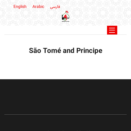
فارسی
Arabic
English
São Tomé and Principe