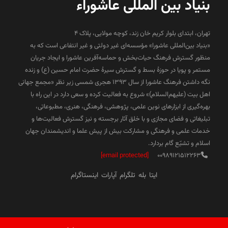
بنیاد بین المللی عاشوراء
تهران، ابتدای بلوار کریم خان زند، کوچه مولایی، پلاک 4
«بنیاد بین‌المللی عاشورا» مؤسسه‌ای غیر دولتی و غیر انتفاعی است که به
منظور گسترش فرهنگ حیات‌بخش و حماسه‌آفرین عاشورا و ایجاد جریان
مستمر و پویا در حوزۀ بسط و گسترش سیرۀ حضرت امام حسین (ع) و زنده
نگه داشتن فرهنگ عاشورا از سال ۱۳۹۳ هجری شمسی زیر نظر «مجمع جهانی
اهل بیت (علیهم‌السلام)» شروع به فعالیت کرده و سعی دارد در این راه با
بهره‌گیری از ابزارهای نوین علمی، پژوهشی، فرهنگی، هنری، مطبوعاتی،
تبلیغاتی و فضای مجازی و با خلق آثار برجسته و نیز گسترش فعالیت‌ها و
خدمات علمی و فرهنگی و مشارکت بیش از پیش علما و اندیشمندان جهان
اسلام و تشیّع گام بردارد.
[email protected]
00989121512263
ایتا
بله
تلگرام
آپارات
اینستاگرام