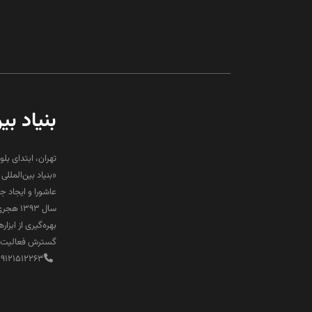
بنیاد بی
تهران، ابتدای بلو
«بنیاد بین‌المل
عاشورا و ایجاد 
سال ۹۳
بهره‌گیری از ابز
گسترش فعالیت‌ها
89121512263