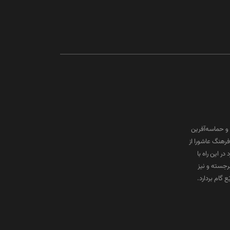
و حماسه‌آفرین
رهنگ عاشورا از
ر این راه با
برجسته و نیز
گام بردارد.