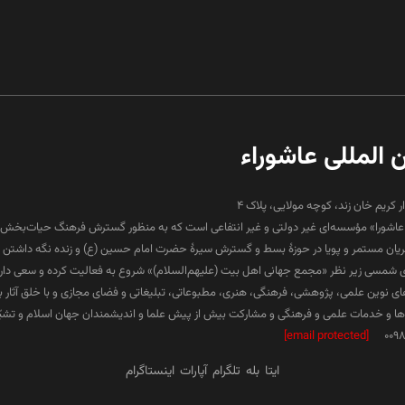
ن المللی عاشوراء
ار کریم خان زند، کوچه مولایی، پلاک 4
لی عاشورا» مؤسسه‌ای غیر دولتی و غیر انتفاعی است که به منظور گسترش فرهنگ حیات‌بخش 
جریان مستمر و پویا در حوزۀ بسط و گسترش سیرۀ حضرت امام حسین (ع) و زنده نگه داشتن ف
۱۳ هجری شمسی زیر نظر «مجمع جهانی اهل بیت (علیهم‌السلام)» شروع به فعالیت کرده و سعی دارد د
ارهای نوین علمی، پژوهشی، فرهنگی، هنری، مطبوعاتی، تبلیغاتی و فضای مجازی و با خلق آثار 
 و خدمات علمی و فرهنگی و مشارکت بیش از پیش علما و اندیشمندان جهان اسلام و تشیّع 
[email protected]
009
ایتا
بله
تلگرام
آپارات
اینستاگرام