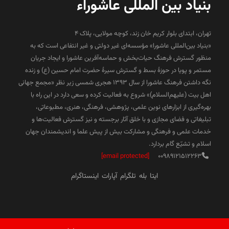
بنیاد بین المللی عاشوراء
تهران، ابتدای بلوار کریم خان زند، کوچه مولایی، پلاک 4
«بنیاد بین‌المللی عاشورا» مؤسسه‌ای غیر دولتی و غیر انتفاعی است که به
منظور گسترش فرهنگ حیات‌بخش و حماسه‌آفرین عاشورا و ایجاد جریان
مستمر و پویا در حوزۀ بسط و گسترش سیرۀ حضرت امام حسین (ع) و زنده
نگه داشتن فرهنگ عاشورا از سال ۱۳۹۳ هجری شمسی زیر نظر «مجمع جهانی
اهل بیت (علیهم‌السلام)» شروع به فعالیت کرده و سعی دارد در این راه با
بهره‌گیری از ابزارهای نوین علمی، پژوهشی، فرهنگی، هنری، مطبوعاتی،
تبلیغاتی و فضای مجازی و با خلق آثار برجسته و نیز گسترش فعالیت‌ها و
خدمات علمی و فرهنگی و مشارکت بیش از پیش علما و اندیشمندان جهان
اسلام و تشیّع گام بردارد.
[email protected]
00989121512263
ایتا
بله
تلگرام
آپارات
اینستاگرام