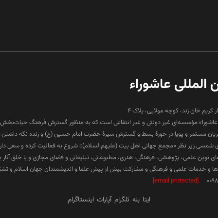
ن المللی عاشوراء
ار کریم خان زند، کوچه مولایی، پلاک 4
لی عاشورا» مؤسسه‌ای غیر دولتی و غیر انتفاعی است که به منظور گسترش فرهنگ حیات‌بخش 
جریان مستمر و پویا در حوزۀ بسط و گسترش سیرۀ حضرت امام حسین (ع) و زنده نگه داشتن ف
۱۳ هجری شمسی زیر نظر «مجمع جهانی اهل بیت (علیهم‌السلام)» شروع به فعالیت کرده و سعی دارد د
ارهای نوین علمی، پژوهشی، فرهنگی، هنری، مطبوعاتی، تبلیغاتی و فضای مجازی و با خلق آثار 
 و خدمات علمی و فرهنگی و مشارکت بیش از پیش علما و اندیشمندان جهان اسلام و تشیّع 
[email protected]
009
ایتا
بله
تلگرام
آپارات
اینستاگرام