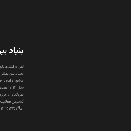
بنیاد بی
تهران، ابتدای بلو
«بنیاد بین‌المل
عاشورا و ایجاد 
سال ۹۳
بهره‌گیری از ابز
گسترش فعالیت‌ها
89121512263