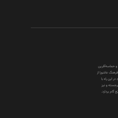
و حماسه‌آفرین
رهنگ عاشورا از
ر این راه با
برجسته و نیز
گام بردارد.