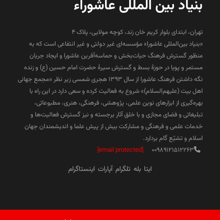
بنیاد بین المللی عاشوراء
تهران، ابتدای بلوار کریم خان زند، کوچه مولایی، پلاک 4
«بنیاد بین‌المللی عاشورا» مؤسسه‌ای غیر دولتی و غیر انتفاعی است که به
منظور گسترش فرهنگ حیات‌بخش و حماسه‌آفرین عاشورا و ایجاد جریان
مستمر و پویا در حوزۀ بسط و گسترش سیرۀ حضرت امام حسین (ع) و زنده
نگه داشتن فرهنگ عاشورا از سال ۱۳۹۳ هجری شمسی زیر نظر «مجمع جهانی
اهل بیت (علیهم‌السلام)» شروع به فعالیت کرده و سعی دارد در این راه با
بهره‌گیری از ابزارهای نوین علمی، پژوهشی، فرهنگی، هنری، مطبوعاتی،
تبلیغاتی و فضای مجازی و با خلق آثار برجسته و نیز گسترش فعالیت‌ها و
خدمات علمی و فرهنگی و مشارکت بیش از پیش علما و اندیشمندان جهان
اسلام و تشیّع گام بردارد.
[email protected]
00989121512263
ایتا
بله
تلگرام
آپارات
اینستاگرام