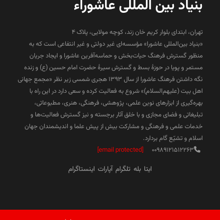
بنیاد بین المللی عاشوراء
تهران، ابتدای بلوار کریم خان زند، کوچه مولایی، پلاک 4
«بنیاد بین‌المللی عاشورا» مؤسسه‌ای غیر دولتی و غیر انتفاعی است که به
منظور گسترش فرهنگ حیات‌بخش و حماسه‌آفرین عاشورا و ایجاد جریان
مستمر و پویا در حوزۀ بسط و گسترش سیرۀ حضرت امام حسین (ع) و زنده
نگه داشتن فرهنگ عاشورا از سال ۱۳۹۳ هجری شمسی زیر نظر «مجمع جهانی
اهل بیت (علیهم‌السلام)» شروع به فعالیت کرده و سعی دارد در این راه با
بهره‌گیری از ابزارهای نوین علمی، پژوهشی، فرهنگی، هنری، مطبوعاتی،
تبلیغاتی و فضای مجازی و با خلق آثار برجسته و نیز گسترش فعالیت‌ها و
خدمات علمی و فرهنگی و مشارکت بیش از پیش علما و اندیشمندان جهان
اسلام و تشیّع گام بردارد.
[email protected]
00989121512263
ایتا
بله
تلگرام
آپارات
اینستاگرام