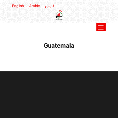
فارسی
Arabic
English
Guatemala