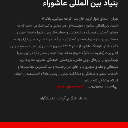
بنیاد بین المللی عاشوراء
تهران، ابتدای بلوار کریم خان زند، کوچه مولایی، پلاک 4
«بنیاد بین‌المللی عاشورا» مؤسسه‌ای غیر دولتی و غیر انتفاعی است که به
منظور گسترش فرهنگ حیات‌بخش و حماسه‌آفرین عاشورا و ایجاد جریان
مستمر و پویا در حوزۀ بسط و گسترش سیرۀ حضرت امام حسین (ع) و زنده
نگه داشتن فرهنگ عاشورا از سال ۱۳۹۳ هجری شمسی زیر نظر «مجمع جهانی
اهل بیت (علیهم‌السلام)» شروع به فعالیت کرده و سعی دارد در این راه با
بهره‌گیری از ابزارهای نوین علمی، پژوهشی، فرهنگی، هنری، مطبوعاتی،
تبلیغاتی و فضای مجازی و با خلق آثار برجسته و نیز گسترش فعالیت‌ها و
خدمات علمی و فرهنگی و مشارکت بیش از پیش علما و اندیشمندان جهان
اسلام و تشیّع گام بردارد.
[email protected]
00989121512263
ایتا
بله
تلگرام
آپارات
اینستاگرام