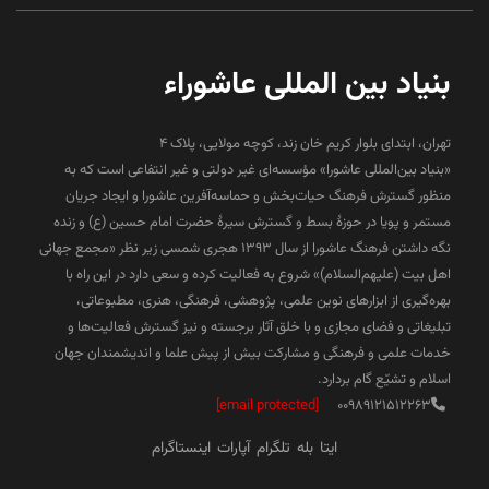
بنیاد بین المللی عاشوراء
تهران، ابتدای بلوار کریم خان زند، کوچه مولایی، پلاک 4
«بنیاد بین‌المللی عاشورا» مؤسسه‌ای غیر دولتی و غیر انتفاعی است که به
منظور گسترش فرهنگ حیات‌بخش و حماسه‌آفرین عاشورا و ایجاد جریان
مستمر و پویا در حوزۀ بسط و گسترش سیرۀ حضرت امام حسین (ع) و زنده
نگه داشتن فرهنگ عاشورا از سال ۱۳۹۳ هجری شمسی زیر نظر «مجمع جهانی
اهل بیت (علیهم‌السلام)» شروع به فعالیت کرده و سعی دارد در این راه با
بهره‌گیری از ابزارهای نوین علمی، پژوهشی، فرهنگی، هنری، مطبوعاتی،
تبلیغاتی و فضای مجازی و با خلق آثار برجسته و نیز گسترش فعالیت‌ها و
خدمات علمی و فرهنگی و مشارکت بیش از پیش علما و اندیشمندان جهان
اسلام و تشیّع گام بردارد.
[email protected]
00989121512263
ایتا
بله
تلگرام
آپارات
اینستاگرام