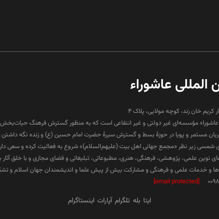
ن المللی عاشوراء
ار کریم خان زند، کوچه مولایی، پلاک 4
لی عاشورا» مؤسسه‌ای غیر دولتی و غیر انتفاعی است که به منظور گسترش فرهنگ حیات‌بخش 
جریان مستمر و پویا در حوزۀ بسط و گسترش سیرۀ حضرت امام حسین (ع) و زنده نگه داشتن ف
۱۳ هجری شمسی زیر نظر «مجمع جهانی اهل بیت (علیهم‌السلام)» شروع به فعالیت کرده و سعی دارد د
ارهای نوین علمی، پژوهشی، فرهنگی، هنری، مطبوعاتی، تبلیغاتی و فضای مجازی و با خلق آثار 
 و خدمات علمی و فرهنگی و مشارکت بیش از پیش علما و اندیشمندان جهان اسلام و تشیّع 
[email protected]
009
ایتا
بله
تلگرام
آپارات
اینستاگرام