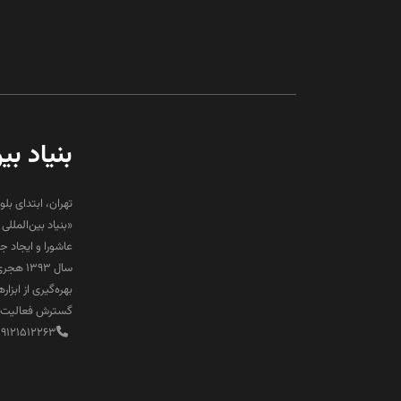
بنیاد بی
تهران، ابتدای بلو
«بنیاد بین‌المل
عاشورا و ایجاد 
سال ۹۳
بهره‌گیری از ابز
گسترش فعالیت‌ها
89121512263