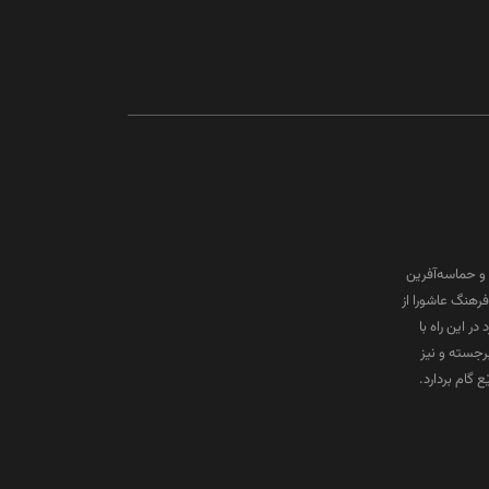
و حماسه‌آفرین
رهنگ عاشورا از
ر این راه با
برجسته و نیز
گام بردارد.