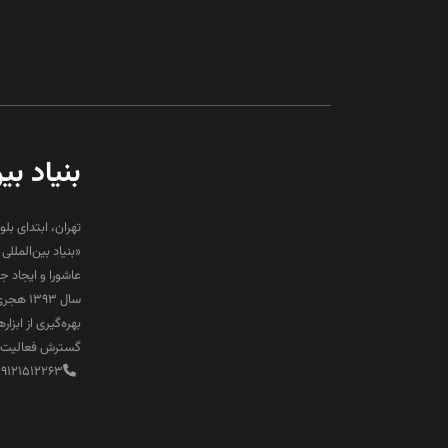
بنیاد بی
تهران، ابتدای بلو
«بنیاد بین‌المل
عاشورا و ایجاد 
سال ۹۳
بهره‌گیری از ابز
گسترش فعالیت‌ها
89121512263