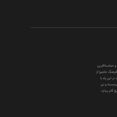
و حماسه‌آفرین
رهنگ عاشورا از
ر این راه با
برجسته و نیز
گام بردارد.