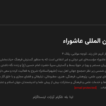
ن المللی عاشوراء
ار کریم خان زند، کوچه مولایی، پلاک 4
لی عاشورا» مؤسسه‌ای غیر دولتی و غیر انتفاعی است که به منظور گسترش فرهنگ حیات‌بخش 
جریان مستمر و پویا در حوزۀ بسط و گسترش سیرۀ حضرت امام حسین (ع) و زنده نگه داشتن ف
۱۳ هجری شمسی زیر نظر «مجمع جهانی اهل بیت (علیهم‌السلام)» شروع به فعالیت کرده و سعی دارد د
ارهای نوین علمی، پژوهشی، فرهنگی، هنری، مطبوعاتی، تبلیغاتی و فضای مجازی و با خلق آثار 
 و خدمات علمی و فرهنگی و مشارکت بیش از پیش علما و اندیشمندان جهان اسلام و تشیّع 
[email protected]
009
ایتا
بله
تلگرام
آپارات
اینستاگرام