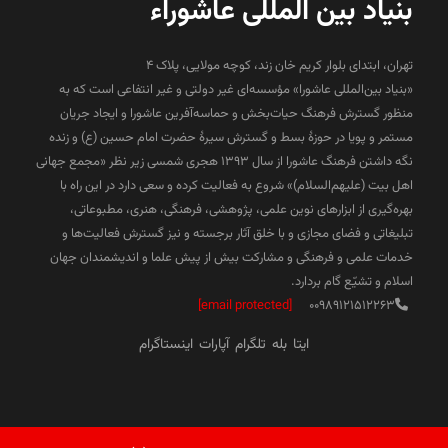
بنیاد بین المللی عاشوراء
تهران، ابتدای بلوار کریم خان زند، کوچه مولایی، پلاک 4
«بنیاد بین‌المللی عاشورا» مؤسسه‌ای غیر دولتی و غیر انتفاعی است که به
منظور گسترش فرهنگ حیات‌بخش و حماسه‌آفرین عاشورا و ایجاد جریان
مستمر و پویا در حوزۀ بسط و گسترش سیرۀ حضرت امام حسین (ع) و زنده
نگه داشتن فرهنگ عاشورا از سال ۱۳۹۳ هجری شمسی زیر نظر «مجمع جهانی
اهل بیت (علیهم‌السلام)» شروع به فعالیت کرده و سعی دارد در این راه با
بهره‌گیری از ابزارهای نوین علمی، پژوهشی، فرهنگی، هنری، مطبوعاتی،
تبلیغاتی و فضای مجازی و با خلق آثار برجسته و نیز گسترش فعالیت‌ها و
خدمات علمی و فرهنگی و مشارکت بیش از پیش علما و اندیشمندان جهان
اسلام و تشیّع گام بردارد.
[email protected]
00989121512263
ایتا
بله
تلگرام
آپارات
اینستاگرام