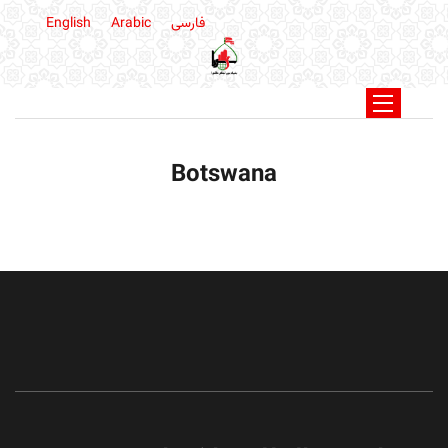
فارسی
Arabic
English
Botswana