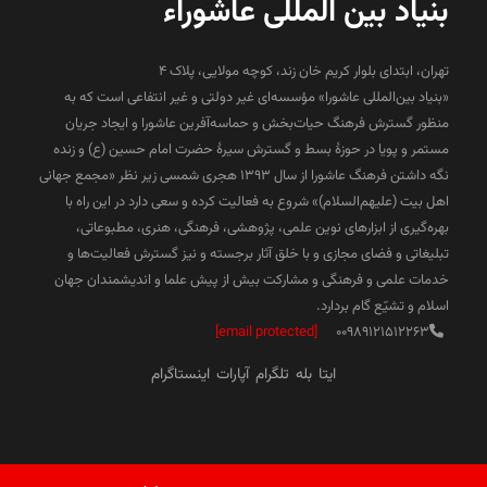
بنیاد بین المللی عاشوراء
تهران، ابتدای بلوار کریم خان زند، کوچه مولایی، پلاک 4
«بنیاد بین‌المللی عاشورا» مؤسسه‌ای غیر دولتی و غیر انتفاعی است که به
منظور گسترش فرهنگ حیات‌بخش و حماسه‌آفرین عاشورا و ایجاد جریان
مستمر و پویا در حوزۀ بسط و گسترش سیرۀ حضرت امام حسین (ع) و زنده
نگه داشتن فرهنگ عاشورا از سال ۱۳۹۳ هجری شمسی زیر نظر «مجمع جهانی
اهل بیت (علیهم‌السلام)» شروع به فعالیت کرده و سعی دارد در این راه با
بهره‌گیری از ابزارهای نوین علمی، پژوهشی، فرهنگی، هنری، مطبوعاتی،
تبلیغاتی و فضای مجازی و با خلق آثار برجسته و نیز گسترش فعالیت‌ها و
خدمات علمی و فرهنگی و مشارکت بیش از پیش علما و اندیشمندان جهان
اسلام و تشیّع گام بردارد.
[email protected]
00989121512263
ایتا
بله
تلگرام
آپارات
اینستاگرام