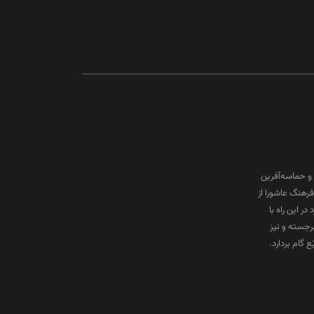
و حماسه‌آفرین
رهنگ عاشورا از
ر این راه با
برجسته و نیز
گام بردارد.