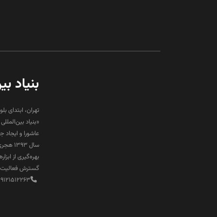
بنیاد بی
تهران، ابتدای بلو
«بنیاد بین‌المل
عاشورا و ایجاد 
سال ۹۳
بهره‌گیری از ابز
گسترش فعالیت‌ها
89121512263