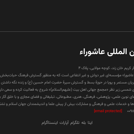
ن المللی عاشوراء
ار کریم خان زند، کوچه مولایی، پلاک 4
لی عاشورا» مؤسسه‌ای غیر دولتی و غیر انتفاعی است که به منظور گسترش فرهنگ حیات‌بخش 
جریان مستمر و پویا در حوزۀ بسط و گسترش سیرۀ حضرت امام حسین (ع) و زنده نگه داشتن ف
۱۳ هجری شمسی زیر نظر «مجمع جهانی اهل بیت (علیهم‌السلام)» شروع به فعالیت کرده و سعی دارد د
ارهای نوین علمی، پژوهشی، فرهنگی، هنری، مطبوعاتی، تبلیغاتی و فضای مجازی و با خلق آثار 
 و خدمات علمی و فرهنگی و مشارکت بیش از پیش علما و اندیشمندان جهان اسلام و تشیّع 
[email protected]
009
ایتا
بله
تلگرام
آپارات
اینستاگرام