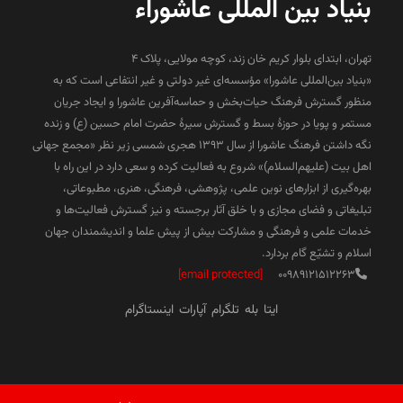
بنیاد بین المللی عاشوراء
تهران، ابتدای بلوار کریم خان زند، کوچه مولایی، پلاک 4
«بنیاد بین‌المللی عاشورا» مؤسسه‌ای غیر دولتی و غیر انتفاعی است که به
منظور گسترش فرهنگ حیات‌بخش و حماسه‌آفرین عاشورا و ایجاد جریان
مستمر و پویا در حوزۀ بسط و گسترش سیرۀ حضرت امام حسین (ع) و زنده
نگه داشتن فرهنگ عاشورا از سال ۱۳۹۳ هجری شمسی زیر نظر «مجمع جهانی
اهل بیت (علیهم‌السلام)» شروع به فعالیت کرده و سعی دارد در این راه با
بهره‌گیری از ابزارهای نوین علمی، پژوهشی، فرهنگی، هنری، مطبوعاتی،
تبلیغاتی و فضای مجازی و با خلق آثار برجسته و نیز گسترش فعالیت‌ها و
خدمات علمی و فرهنگی و مشارکت بیش از پیش علما و اندیشمندان جهان
اسلام و تشیّع گام بردارد.
[email protected]
00989121512263
ایتا
بله
تلگرام
آپارات
اینستاگرام