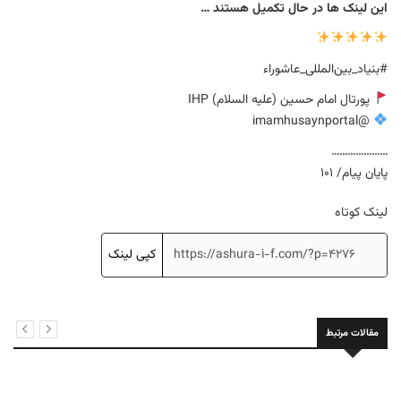
این لینک ها در حال تکمیل هستند …
#بنیاد_بین‌المللی_عاشوراء
پورتال امام حسین (علیه السلام) IHP
@imamhusaynportal
…………………
پایان پیام/ 101
لینک کوتاه
کپی لینک
مقالات مرتبط