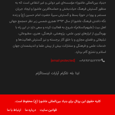
«بنیاد بین‌المللی عاشورا» مؤسسه‌ای غیر دولتی و غیر انتفاعی است که به
منظور گسترش فرهنگ حیات‌بخش و حماسه‌آفرین عاشورا و ایجاد جریان
مستمر و پویا در حوزۀ بسط و گسترش سیرۀ حضرت امام حسین (ع) و زنده
نگه داشتن فرهنگ عاشورا از سال ۱۳۹۳ هجری شمسی زیر نظر «مجمع جهانی
اهل بیت (علیهم‌السلام)» شروع به فعالیت کرده و سعی دارد در این راه با
بهره‌گیری از ابزارهای نوین علمی، پژوهشی، فرهنگی، هنری، مطبوعاتی،
تبلیغاتی و فضای مجازی و با خلق آثار برجسته و نیز گسترش فعالیت‌ها و
خدمات علمی و فرهنگی و مشارکت بیش از پیش علما و اندیشمندان جهان
اسلام و تشیّع گام بردارد.
[email protected]
00989121512263
ایتا
بله
تلگرام
آپارات
اینستاگرام
کلیه حقوق این پرتال برای بنیاد بین‌المللی عاشورا (ع) محفوظ است.
قوانین سایت
درباره ما
ارتباط با ما