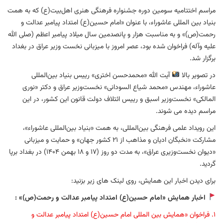
مراسم اختتامیه سومین دوره جشنواره فرهنگی هنری اهل‌بیت(ع) که به همت
بنیاد بین المللی عاشوراء، با عنوان «امام حسین(ع) امتداد پیامبر عدالت و
رحمت(ص)» و به مناسبت هزار و پانصدمین سال میلاد پیامبر اعظم (صلی الله
علیه وآله) فراخوان شده بود، عصر امروز با میزبانی نخست وزیر عراق در بغداد
برگزار شد.
در تصویر بالا
آیت الله «محمدحسن اختری» رییس بنیاد بین‌المللی
عاشوراء، مهندس «محمد شیاع السودانی» نخست‌وزیر عراق و دکتر «نوری
المالکی» نخست‌وزیر اسبق و رییس ائتلاف دولت قانون این کشور، در این
مراسم دیده می شوند.
این رویداد علمی فرهنگی بین‌المللی، به همت «بنیاد بین‌المللی عاشوراء»،
مشارکت «نخبگان ادیان و مذاهب از 21 کشور جهان» و حمایت و میزبانی
«دیوان نخست‌وزیری عراق»، به مدت دو روز (۱۷ و ۱۸ بهمن ۱۴۰۴) در بغداد برپا
گردید.
برای دیدن اخبار این همایش، روی لینک های زیر بزنید:
اخبار همایش «امام حسین(ع) امتداد پیامبر عدالت و رحمت(ص)» :
1. فراخوان «همایش بین المللی امام حسین(ع) امتداد پیامبر عدالت و