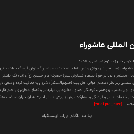
ن المللی عاشوراء
ار کریم خان زند، کوچه مولایی، پلاک 4
لی عاشورا» مؤسسه‌ای غیر دولتی و غیر انتفاعی است که به منظور گسترش فرهنگ حیات‌بخش 
جریان مستمر و پویا در حوزۀ بسط و گسترش سیرۀ حضرت امام حسین (ع) و زنده نگه داشتن ف
۱۳ هجری شمسی زیر نظر «مجمع جهانی اهل بیت (علیهم‌السلام)» شروع به فعالیت کرده و سعی دارد د
ارهای نوین علمی، پژوهشی، فرهنگی، هنری، مطبوعاتی، تبلیغاتی و فضای مجازی و با خلق آثار 
 و خدمات علمی و فرهنگی و مشارکت بیش از پیش علما و اندیشمندان جهان اسلام و تشیّع 
[email protected]
009
ایتا
بله
تلگرام
آپارات
اینستاگرام