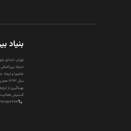
بنیاد بی
تهران، ابتدای بلو
«بنیاد بین‌المل
عاشورا و ایجاد 
سال ۹۳
بهره‌گیری از ابز
گسترش فعالیت‌ها
89121512263