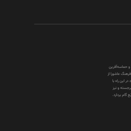
و حماسه‌آفرین
رهنگ عاشورا از
ر این راه با
برجسته و نیز
گام بردارد.