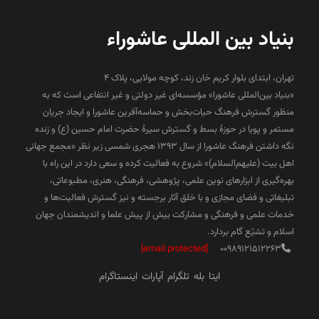
بنیاد بین المللی عاشوراء
تهران، ابتدای بلوار کریم خان زند، کوچه مولایی، پلاک 4
«بنیاد بین‌المللی عاشورا» مؤسسه‌ای غیر دولتی و غیر انتفاعی است که به
منظور گسترش فرهنگ حیات‌بخش و حماسه‌آفرین عاشورا و ایجاد جریان
مستمر و پویا در حوزۀ بسط و گسترش سیرۀ حضرت امام حسین (ع) و زنده
نگه داشتن فرهنگ عاشورا از سال ۱۳۹۳ هجری شمسی زیر نظر «مجمع جهانی
اهل بیت (علیهم‌السلام)» شروع به فعالیت کرده و سعی دارد در این راه با
بهره‌گیری از ابزارهای نوین علمی، پژوهشی، فرهنگی، هنری، مطبوعاتی،
تبلیغاتی و فضای مجازی و با خلق آثار برجسته و نیز گسترش فعالیت‌ها و
خدمات علمی و فرهنگی و مشارکت بیش از پیش علما و اندیشمندان جهان
اسلام و تشیّع گام بردارد.
[email protected]
00989121512263
ایتا
بله
تلگرام
آپارات
اینستاگرام