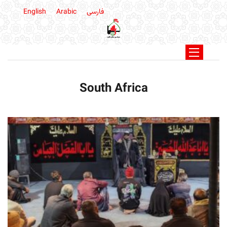
فارسی
Arabic
English
South Africa