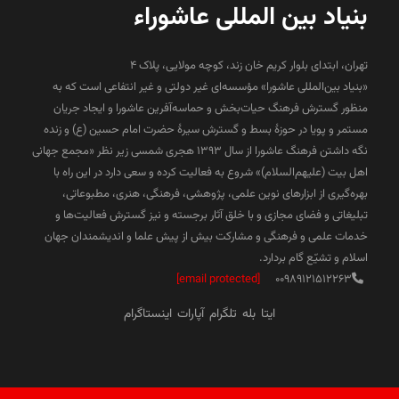
بنیاد بین المللی عاشوراء
تهران، ابتدای بلوار کریم خان زند، کوچه مولایی، پلاک 4
«بنیاد بین‌المللی عاشورا» مؤسسه‌ای غیر دولتی و غیر انتفاعی است که به
منظور گسترش فرهنگ حیات‌بخش و حماسه‌آفرین عاشورا و ایجاد جریان
مستمر و پویا در حوزۀ بسط و گسترش سیرۀ حضرت امام حسین (ع) و زنده
نگه داشتن فرهنگ عاشورا از سال ۱۳۹۳ هجری شمسی زیر نظر «مجمع جهانی
اهل بیت (علیهم‌السلام)» شروع به فعالیت کرده و سعی دارد در این راه با
بهره‌گیری از ابزارهای نوین علمی، پژوهشی، فرهنگی، هنری، مطبوعاتی،
تبلیغاتی و فضای مجازی و با خلق آثار برجسته و نیز گسترش فعالیت‌ها و
خدمات علمی و فرهنگی و مشارکت بیش از پیش علما و اندیشمندان جهان
اسلام و تشیّع گام بردارد.
[email protected]
00989121512263
ایتا
بله
تلگرام
آپارات
اینستاگرام