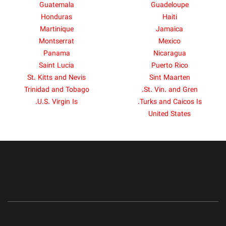
Guatemala
Guadeloupe
Honduras
Haiti
Martinique
Jamaica
Montserrat
Mexico
Panama
Nicaragua
Saint Lucia
Puerto Rico
St. Kitts and Nevis
Sint Maarten
Trinidad and Tobago
St. Vin. and Gren.
U.S. Virgin Is.
Turks and Caicos Is.
United States