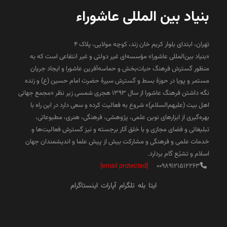
بنیاد بین المللی عاشوراء
تهران، ابتدای بلوار کریم خان زند، کوچه مولایی، پلاک 4
«بنیاد بین‌المللی عاشورا» مؤسسه‌ای غیر دولتی و غیر انتفاعی است که به
منظور گسترش فرهنگ حیات‌بخش و حماسه‌آفرین عاشورا و ایجاد جریان
مستمر و پویا در حوزۀ بسط و گسترش سیرۀ حضرت امام حسین (ع) و زنده
نگه داشتن فرهنگ عاشورا از سال ۱۳۹۳ هجری شمسی زیر نظر «مجمع جهانی
اهل بیت (علیهم‌السلام)» شروع به فعالیت کرده و سعی دارد در این راه با
بهره‌گیری از ابزارهای نوین علمی، پژوهشی، فرهنگی، هنری، مطبوعاتی،
تبلیغاتی و فضای مجازی و با خلق آثار برجسته و نیز گسترش فعالیت‌ها و
خدمات علمی و فرهنگی و مشارکت بیش از پیش علما و اندیشمندان جهان
اسلام و تشیّع گام بردارد.
[email protected]
00989121512263
ایتا
بله
تلگرام
آپارات
اینستاگرام