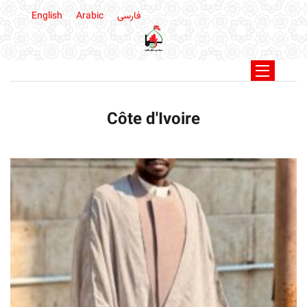
فارسی
Arabic
English
Côte d'Ivoire