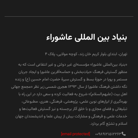
بنیاد بین المللی عاشوراء
تهران، ابتدای بلوار کریم خان زند، کوچه مولایی، پلاک 4
«بنیاد بین‌المللی عاشورا» مؤسسه‌ای غیر دولتی و غیر انتفاعی است که به
منظور گسترش فرهنگ حیات‌بخش و حماسه‌آفرین عاشورا و ایجاد جریان
مستمر و پویا در حوزۀ بسط و گسترش سیرۀ حضرت امام حسین (ع) و زنده
نگه داشتن فرهنگ عاشورا از سال ۱۳۹۳ هجری شمسی زیر نظر «مجمع جهانی
اهل بیت (علیهم‌السلام)» شروع به فعالیت کرده و سعی دارد در این راه با
بهره‌گیری از ابزارهای نوین علمی، پژوهشی، فرهنگی، هنری، مطبوعاتی،
تبلیغاتی و فضای مجازی و با خلق آثار برجسته و نیز گسترش فعالیت‌ها و
خدمات علمی و فرهنگی و مشارکت بیش از پیش علما و اندیشمندان جهان
اسلام و تشیّع گام بردارد.
[email protected]
00989121512263