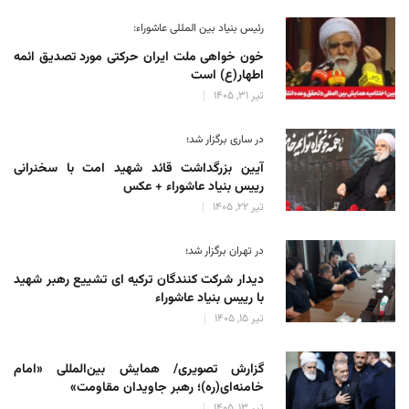
رئیس بنیاد بین المللی عاشوراء:
خون خواهی ملت ایران حرکتی مورد تصدیق ائمه
اطهار(ع) است
تیر 31, 1405
در ساری برگزار شد؛
آیین بزرگداشت قائد شهید امت با سخنرانی
رییس بنیاد عاشوراء + عکس
تیر 22, 1405
در تهران برگزار شد؛
دیدار شرکت کنندگان ترکیه ای تشییع رهبر شهید
با رییس بنیاد عاشوراء
تیر 15, 1405
گزارش تصویری/ همایش بین‌المللی «امام
خامنه‌ای(ره)؛ رهبر جاویدان مقاومت»
تیر 13, 1405